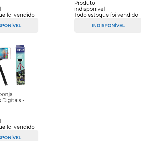
Produto
l
indisponível
ue foi vendido
Todo estoque foi vendido
SPONÍVEL
INDISPONÍVEL
ponja
 Digitais -
l
ue foi vendido
SPONÍVEL