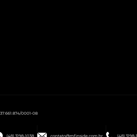
37.661.874/0001-08
(48) 3198-1038
contato@mfinside.com.br
(48) 3198-