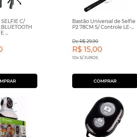
SELFIE C/
Bastão Universal de Selfie
 BLUETOOTH
P2 78CM S/ Controle LE-...
 ...
De R$ 29,90
0
R$ 15,00
10x S/ JUROS
.
MPRAR
COMPRAR