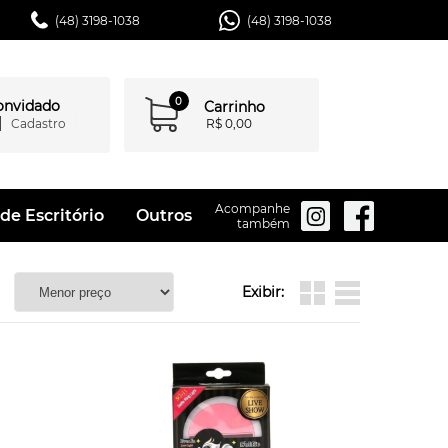
(48) 3198-1038
(48) 3198-1038
0
convidado
Carrinho
Cadastro
R$ 0,00
Acompanhe
de Escritório
Outros
também
Exibir: