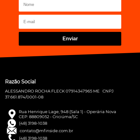
Enviar
Razão Social
ALESSANDRO ROCHA FLECK 07914347965 ME
CNPJ
37.661.874/0001-08
Rua Henrique Lage, 948 (Sala 1) - Operária Nova
CEP: 88809052 - Criciúma/SC
(48) 3198-1038
contato@mfinside.com.br
(48) 3198-1038