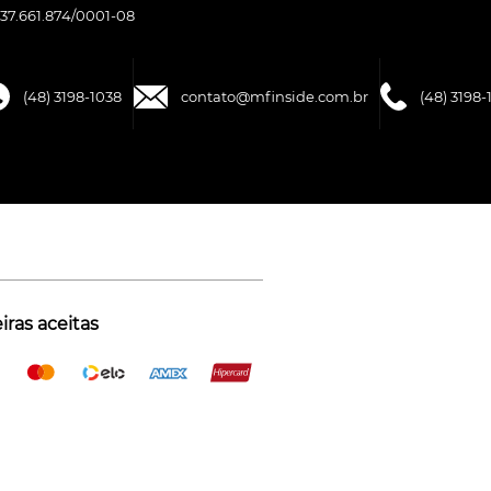
37.661.874/0001-08
(48) 3198-1038
contato@mfinside.com.br
(48) 3198-
ras aceitas