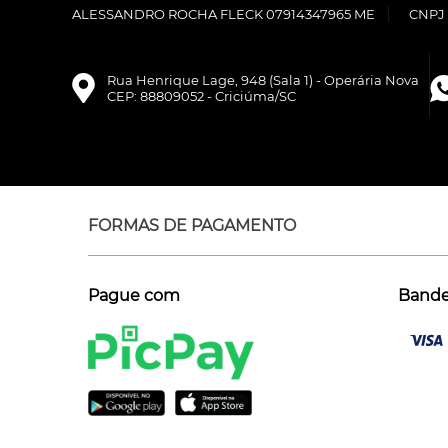
ALESSANDRO ROCHA FLECK 07914347965 ME
CNPJ 
Rua Henrique Lage, 948 (Sala 1) - Operária Nova
CEP: 88809052 - Criciúma/SC
FORMAS DE PAGAMENTO
Pague com
Bandei