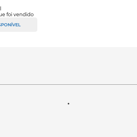
l
ue foi vendido
SPONÍVEL