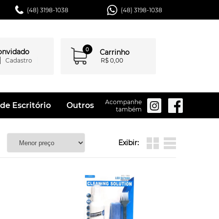
(48) 3198-1038
(48) 3198-1038
0
convidado
Carrinho
Cadastro
R$ 0,00
Acompanhe
de Escritório
Outros
também
Exibir: