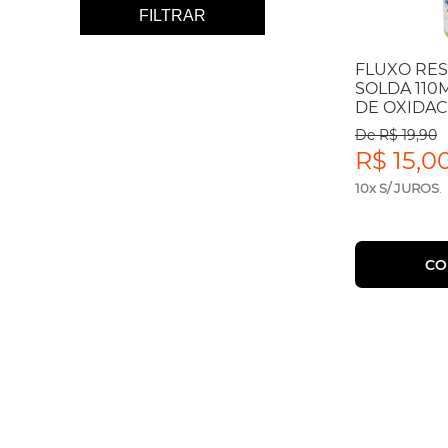
FILTRAR
FLUXO RES
SOLDA 11
DE OXIDACA
De R$ 19,90
R$ 15,0
10x S/ JUROS
.
CO